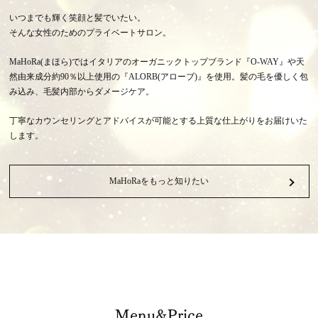
いつまでも輝く笑顔と髪でいたい。
そんな女性のためのプライベートサロン。
MaHoRa(まほら)ではイタリアのオーガニックトップブランド『O-WAY』や天
然由来成分約90％以上使用の『ALORB(アローブ)』を使用。髪の毛を優しく包
み込み、毛髪内部からダメージケア。
丁寧なカウンセリングとアドバイスが可能とする上質な仕上がりをお届けいた
します。
MaHoRaをもっと知りたい
Menu&Price